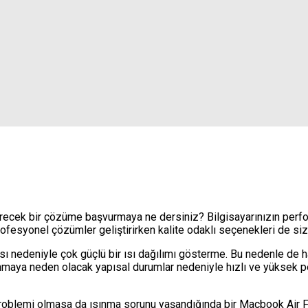
erecek bir çözüme başvurmaya ne dersiniz? Bilgisayarınızın perfor
fesyonel çözümler geliştirirken kalite odaklı seçenekleri de siz
ı nedeniyle çok güçlü bir ısı dağılımı gösterme. Bu nedenle de ha
aya neden olacak yapısal durumlar nedeniyle hızlı ve yüksek perf
sı problemi olmasa da ısınma sorunu yaşandığında bir Macbook Air