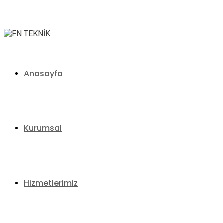
+90 553 787 40 53
info@fnteknik.com
Facebook Profile
Instagram Profile
Anasayfa
Kurumsal
Hizmetlerimiz