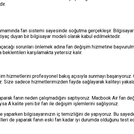
ir.
amamında fan sistemi sayesinde soğutma gerçekleşir. Bilgisayarları
aç duyan bir bilgisayar modeli olarak kabul edilmektedir.
acağı sorunları önlemek adına fan değişim hizmetine başvurulmalı
eklentileri karşılamakta yetersiz kalır.
şim hizmetlerini profesyonel bakış açısıyla sunmayı başarıyoruz
uz. Size sadece hizmetlerimizden fayda sağlayarak kaliteyi yakal
yaparak fanın neden çalışmadığını saptıyoruz. Macbook Air fan değ
a A kalite yeni bir fan ile değişim işlemlerini sağlıyoruz.
lde yaparken bilgisayarınızın iç temizliğini de yapıyoruz. Bu saye
olleri de yaparak fanın eski fan kadar iyi durumda olduğunu test 