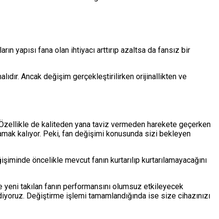
n yapısı fana olan ihtiyacı arttırıp azaltsa da fansız bir
dır. Ancak değişim gerçekleştirilirken orijinallikten ve
. Özellikle de kaliteden yana taviz vermeden harekete geçerken
amak kalıyor. Peki, fan değişimi konusunda sizi bekleyen
işiminde öncelikle mevcut fanın kurtarılıp kurtarılamayacağını
de yeni takılan fanın performansını olumsuz etkileyecek
ediyoruz. Değiştirme işlemi tamamlandığında ise size cihazınızı