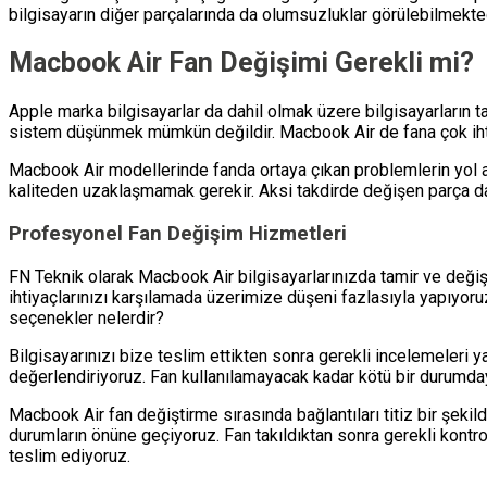
bilgisayarın diğer parçalarında da olumsuzluklar görülebilmekted
Macbook Air Fan Değişimi Gerekli mi?
Apple marka bilgisayarlar da dahil olmak üzere bilgisayarların t
sistem düşünmek mümkün değildir. Macbook Air de fana çok ihtiy
Macbook Air modellerinde fanda ortaya çıkan problemlerin yol aç
kaliteden uzaklaşmamak gerekir. Aksi takdirde değişen parça da b
Profesyonel Fan Değişim Hizmetleri
FN Teknik olarak Macbook Air bilgisayarlarınızda tamir ve deği
ihtiyaçlarınızı karşılamada üzerimize düşeni fazlasıyla yapıyor
seçenekler nelerdir?
Bilgisayarınızı bize teslim ettikten sonra gerekli incelemeleri 
değerlendiriyoruz. Fan kullanılamayacak kadar kötü bir durumdays
Macbook Air fan değiştirme sırasında bağlantıları titiz bir şeki
durumların önüne geçiyoruz. Fan takıldıktan sonra gerekli kontr
teslim ediyoruz.