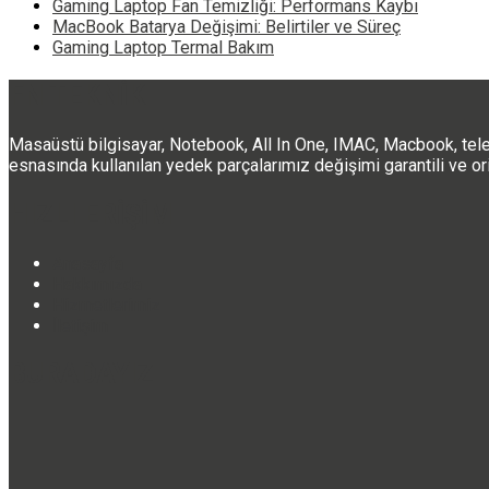
Gaming Laptop Fan Temizliği: Performans Kaybı
MacBook Batarya Değişimi: Belirtiler ve Süreç
Gaming Laptop Termal Bakım
FN TEKNİK
Masaüstü bilgisayar, Notebook, All In One, IMAC, Macbook, telefon
esnasında kullanılan yedek parçalarımız değişimi garantili ve orij
HIZLI ERİŞİM
Anasayfa
Hakkımızda
Hizmetlerimiz
İletişim
BURADAYIZ