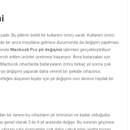
i
dır. Bu pillerin belirli bir kullanım ömrü vardır. Kullanım ömrü
pilde bir arıza meydana gelmesi durumunda da değişim yapılması
amında
Macbook Pro pil değişimi
işlemleri gerçekleştiriliyor.
rcih edilen ürünler üretmeyi başarıyor. Ama bataryaları için
e Macbook cihazlarda bataryaların ömrü birkaç yıl sonra çok
ya değişimi yaparak daha verimli bir şekilde cihazınızı
ttiğini düşünen kişiler için pil değişimi son derece faydalı bir
rdan bir tanesi bu cihazların pil ömrünün ne kadar olduğudur.
i genel olarak 3 ila 4 yıl arasında değişir. Bu sürenin geçmesi
bir cihazın şarjı normalden çok daha çabuk biter. Hatta bazen