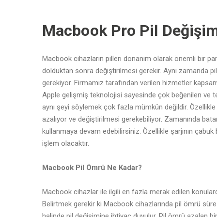
Macbook Pro Pil Değişim
Macbook cihazların pilleri donanım olarak önemli bir parça
dolduktan sonra değiştirilmesi gerekir. Aynı zamanda 
gerekiyor. Firmamız tarafından verilen hizmetler kaps
Apple gelişmiş teknolojisi sayesinde çok beğenilen ve te
aynı şeyi söylemek çok fazla mümkün değildir. Özellikl
azalıyor ve değiştirilmesi gerekebiliyor. Zamanında batar
kullanmaya devam edebilirsiniz. Özellikle şarjının çabuk bi
işlem olacaktır.
Macbook Pil Ömrü Ne Kadar?
Macbook cihazlar ile ilgili en fazla merak edilen konula
Belirtmek gerekir ki Macbook cihazlarında pil ömrü süres
halinde pil değişimine ihtiyaç duyulur. Pil ömrü azalan 