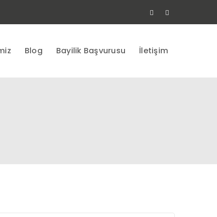
Facebook
Instagram
Profile
Profile
miz
Blog
Bayilik Başvurusu
İletişim