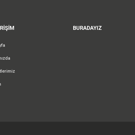
ERİŞİM
BURADAYIZ
yfa
mızda
lerimiz
m