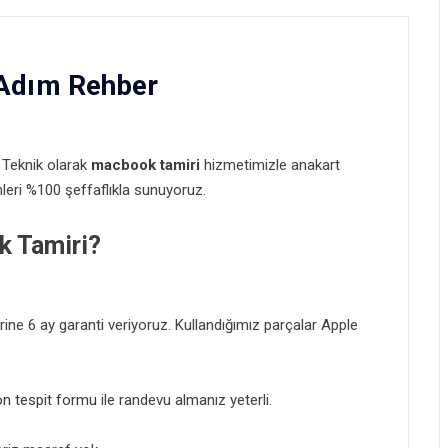
Adım Rehber
 Teknik olarak
macbook tamiri
hizmetimizle anakart
eri %100 şeffaflıkla sunuyoruz.
k Tamiri?
rine 6 ay garanti veriyoruz. Kullandığımız parçalar Apple
ön tespit formu
ile randevu almanız yeterli.