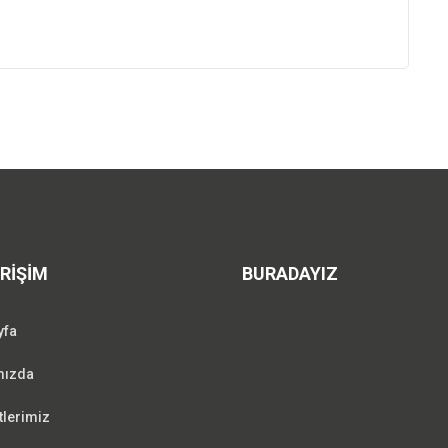
ERİŞİM
BURADAYIZ
yfa
mızda
lerimiz