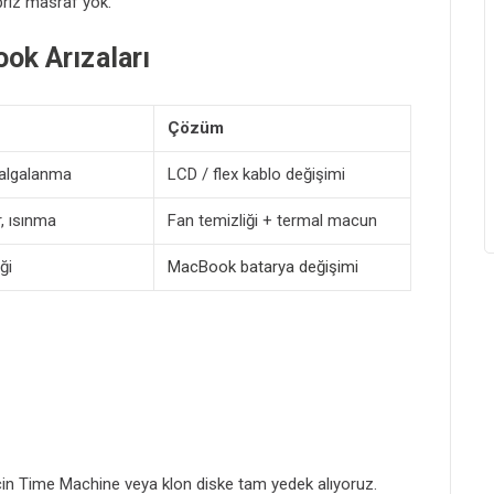
riz masraf yok.
ok Arızaları
Çözüm
dalgalanma
LCD / flex kablo değişimi
, ısınma
Fan temizliği + termal macun
ği
MacBook batarya değişimi
için Time Machine veya klon diske tam yedek alıyoruz.