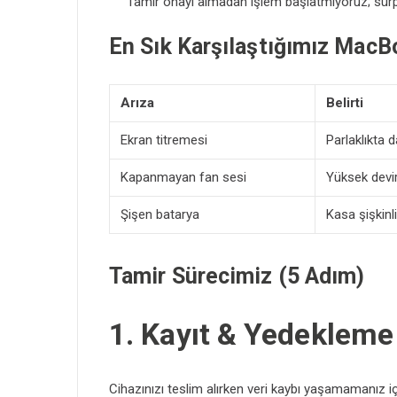
Tamir onayı almadan işlem başlatmıyoruz; sürp
En Sık Karşılaştığımız MacBo
Arıza
Belirti
Ekran titremesi
Parlaklıkta 
Kapanmayan fan sesi
Yüksek devir
Şişen batarya
Kasa şişkinli
Tamir Sürecimiz (5 Adım)
1. Kayıt & Yedekleme
Cihazınızı teslim alırken veri kaybı yaşamamanız 