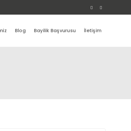
Facebook
Instagram
Profile
Profile
miz
Blog
Bayilik Başvurusu
İletişim