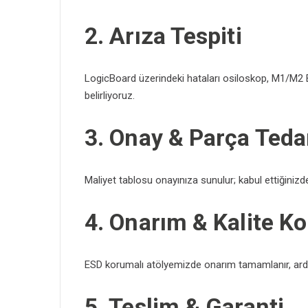
2. Arıza Tespiti
LogicBoard üzerindeki hataları osiloskop, M1/M2 BI
belirliyoruz.
3. Onay & Parça Tedar
Maliyet tablosu onayınıza sunulur; kabul ettiğinizde
4. Onarım & Kalite Ko
ESD korumalı atölyemizde onarım tamamlanır, ardın
5. Teslim & Garanti