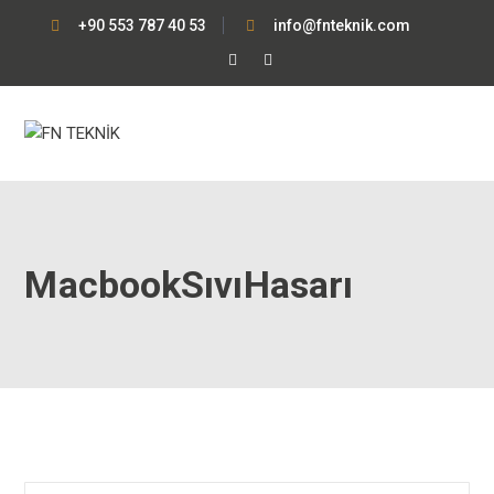
+90 553 787 40 53
info@fnteknik.com
Facebook
Instagram
Profile
Profile
MacbookSıvıHasarı